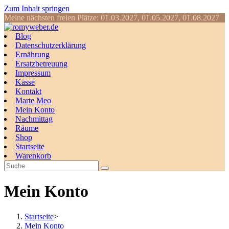
Zum Inhalt springen
Meine nächsten freien Plätze: 01.03.2027, 01.05.2027, 01.08.2027
Blog
Datenschutzerklärung
Ernährung
Ersatzbetreuung
Impressum
Kasse
Kontakt
Marte Meo
Mein Konto
Nachmittag
Räume
Shop
Startseite
Warenkorb
Mein Konto
Startseite
>
Mein Konto